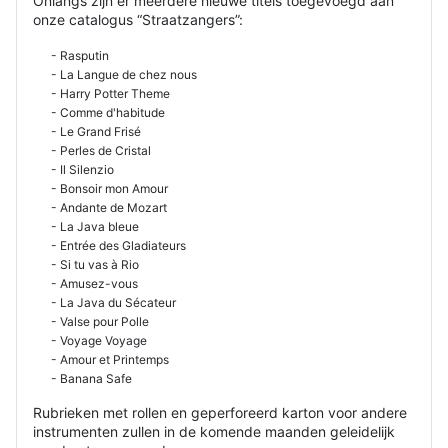
Onlangs zijn er meerdere nieuwe titels toegevoegd aan
onze catalogus “Straatzangers”:
- Rasputin
- La Langue de chez nous
- Harry Potter Theme
- Comme d'habitude
- Le Grand Frisé
- Perles de Cristal
- Il Silenzio
- Bonsoir mon Amour
- Andante de Mozart
- La Java bleue
- Entrée des Gladiateurs
- Si tu vas à Rio
- Amusez-vous
- La Java du Sécateur
- Valse pour Polle
- Voyage Voyage
- Amour et Printemps
- Banana Safe
Rubrieken met rollen en geperforeerd karton voor andere
instrumenten zullen in de komende maanden geleidelijk