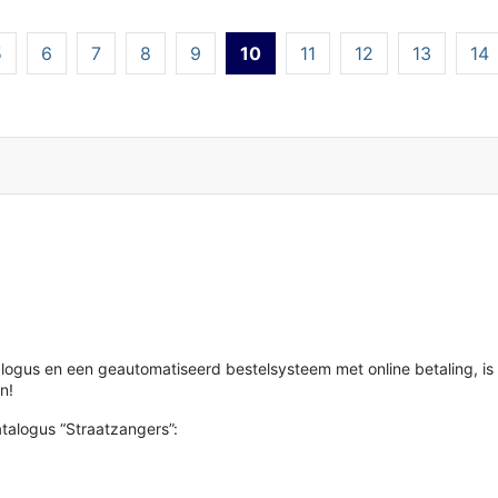
5
6
7
8
9
10
11
12
13
14
alogus en een geautomatiseerd bestelsysteem met online betaling, i
n!
talogus “Straatzangers”: