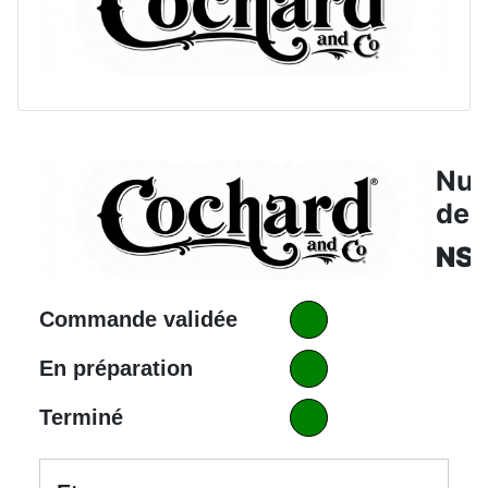
Nu
de 
NS
Commande validée
En préparation
Terminé