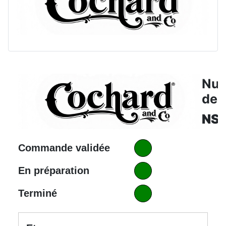
Nu
de 
NS
Commande validée
En préparation
Terminé