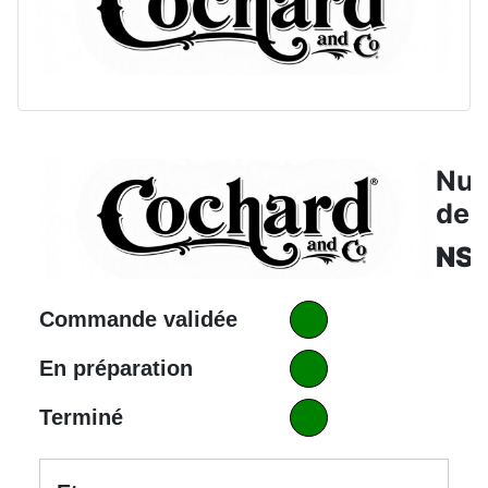
Nu
de 
NS
Commande validée
En préparation
Terminé