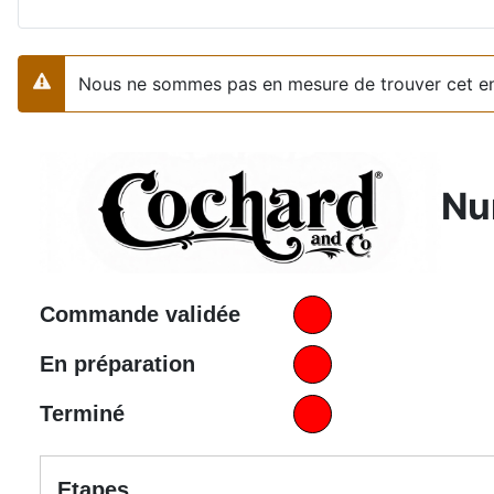
Nous ne sommes pas en mesure de trouver cet e
Alerte
Nu
Commande validée
En préparation
Terminé
Etapes