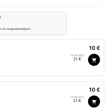
"
en te vergemakkelijken.
10 €
Oude prijs
21 €
10 €
Oude prijs
21 €