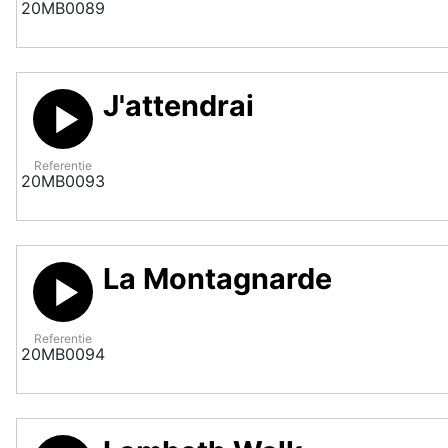
20MB0089
J'attendrai
Referentie
20MB0093
La Montagnarde
Referentie
20MB0094