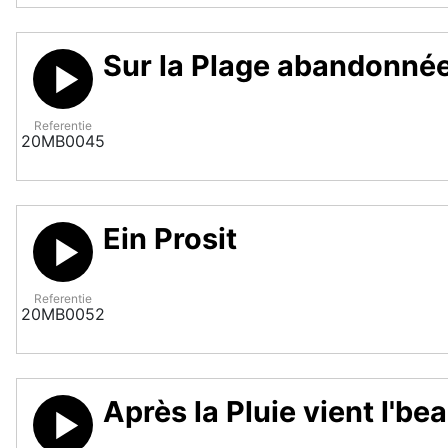
Sur la Plage abandonné
Referentie
20MB0045
Ein Prosit
Referentie
20MB0052
Après la Pluie vient l'b