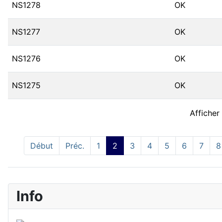
NS1278
OK
NS1277
OK
NS1276
OK
NS1275
OK
Afficher
Début
Préc.
1
2
3
4
5
6
7
8
Info