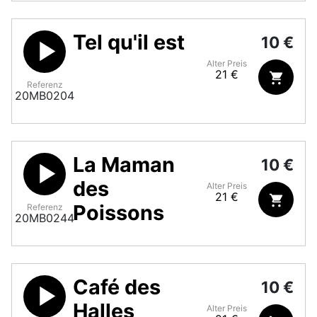
Tel qu'il est
10 €
Alter Preis
21 €
Referenz
20MB0204
La Maman
10 €
des
Alter Preis
21 €
Poissons
Referenz
20MB0244
Café des
10 €
Halles
Alter Preis