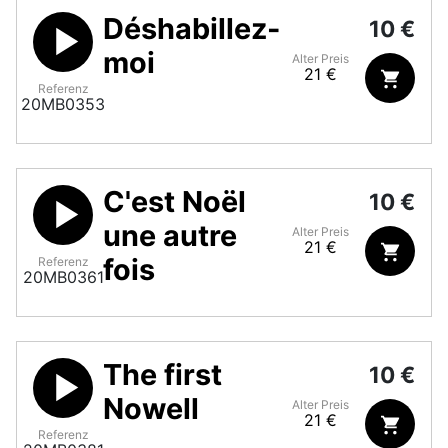
Déshabillez-
10 €
moi
Alter Preis
21 €
Referenz
20MB0353
C'est Noël
10 €
une autre
Alter Preis
21 €
fois
Referenz
20MB0361
The first
10 €
Nowell
Alter Preis
21 €
Referenz