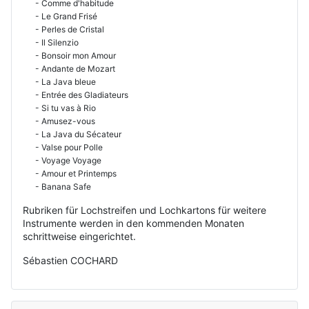
- Comme d'habitude
- Le Grand Frisé
- Perles de Cristal
- Il Silenzio
- Bonsoir mon Amour
- Andante de Mozart
- La Java bleue
- Entrée des Gladiateurs
- Si tu vas à Rio
- Amusez-vous
- La Java du Sécateur
- Valse pour Polle
- Voyage Voyage
- Amour et Printemps
- Banana Safe
Rubriken für Lochstreifen und Lochkartons für weitere
Instrumente werden in den kommenden Monaten
schrittweise eingerichtet.
Sébastien COCHARD