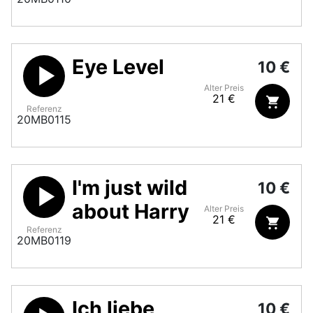
Eye Level
10 €
Alter Preis
21 €
Referenz
20MB0115
I'm just wild
10 €
about Harry
Alter Preis
21 €
Referenz
20MB0119
Ich liebe
10 €