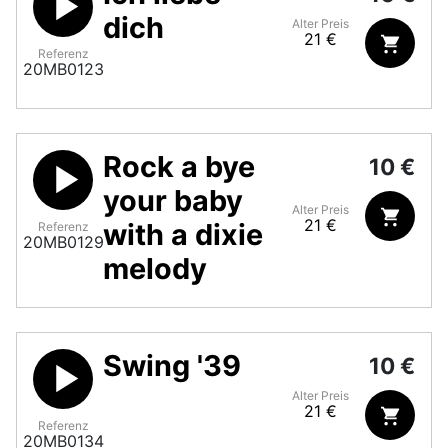
dich
Alter Preis
21 €
Referenz
20MB0123
Rock a bye
10 €
your baby
Alter Preis
21 €
with a dixie
Referenz
20MB0129
melody
Swing '39
10 €
Alter Preis
21 €
Referenz
20MB0134